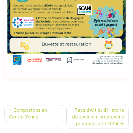
Navigation
Compostons en
Pays d’Art et d’Histoire
de
Centre Yonne !
du Jovinien, programme
printemps été 2024
l’article