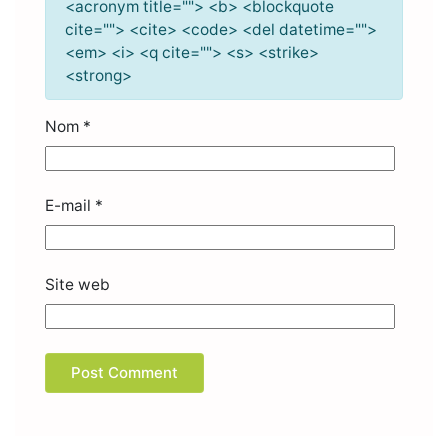
<acronym title=""> <b> <blockquote
cite=""> <cite> <code> <del datetime="">
<em> <i> <q cite=""> <s> <strike>
<strong>
Nom
*
E-mail
*
Site web