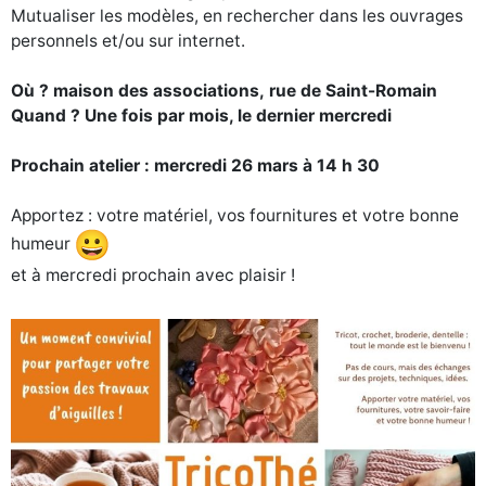
Mutualiser l
es
modèles, en rechercher dans l
es
ouvrages
personnels et/ou
sur internet.
Où ? maison des associations,
rue de
Saint-Romain
Quand
? Une fois par mois, le dernier mercredi
Prochain atelier : mercredi 26 mars à 14 h 30
Apportez : votre matériel,
vos fournitures et
votre bonne
humeur
et à
mercredi prochain avec plaisir !