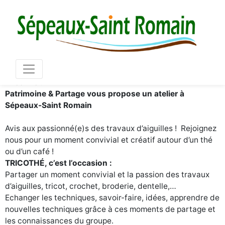
Mair
03 86 73 16 36
TricoThé !
Patrimoine & Partage vous propose un atelier à
Sépeaux-Saint Romain
Avis aux passionné(e)s des travaux d’aiguilles ! Rejoignez
nous pour un moment convivial et créatif autour d’un thé
ou d’un café !
TRICOTHÉ, c’est l’occasion :
Partager un moment convivial et l
a
passion des travaux
d’aiguilles,
tricot, crochet, broderie, dentelle,…
Echanger l
es
techniques, savoir-faire, idées, apprendre de
nouvelles techniques grâce à ces moments de partage et
les connaissances du groupe.