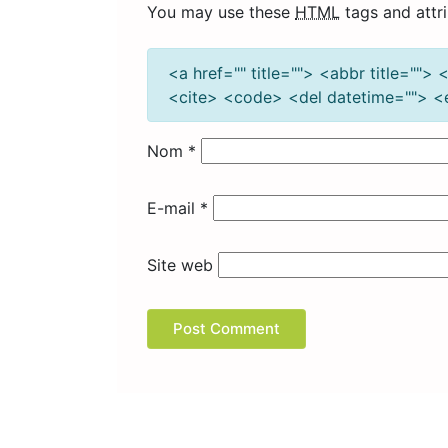
You may use these
HTML
tags and attri
<a href="" title=""> <abbr title="">
<cite> <code> <del datetime=""> <
Nom
*
E-mail
*
Site web