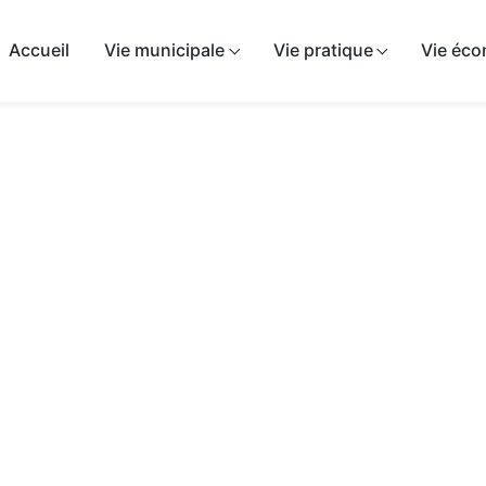
airie de Sépeaux-Saint-Romain
Accueil
Vie municipale
Vie pratique
Vie éc