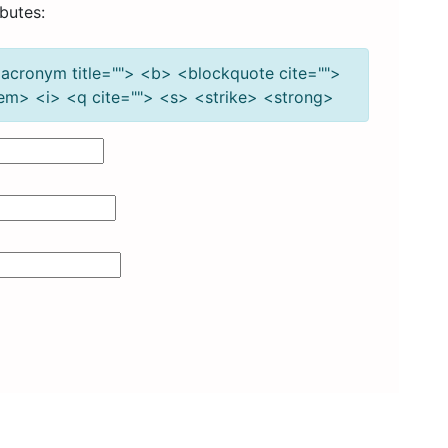
butes:
 <acronym title=""> <b> <blockquote cite="">
em> <i> <q cite=""> <s> <strike> <strong>