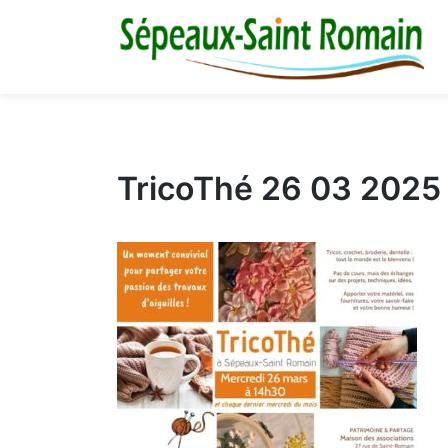
Skip
M
to
content
03 86 73 16 36
TricoThé 26 03 2025