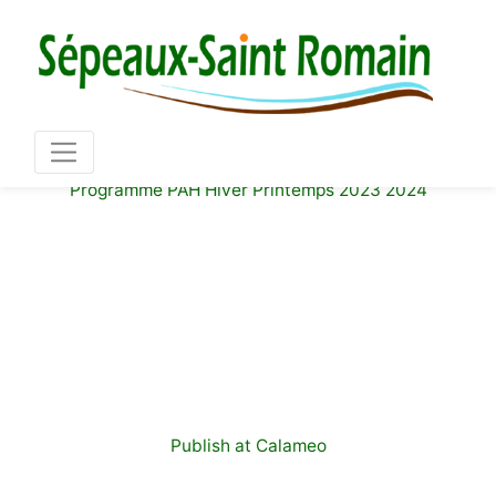
Mair
03 86 73 16 36
Programme PAH Hiver Printemps 2023 2024
Publish at Calameo