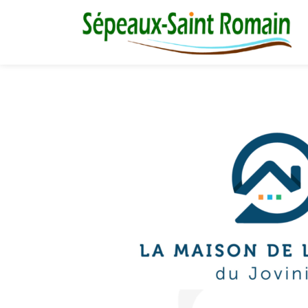
M
03 86 73 16 36