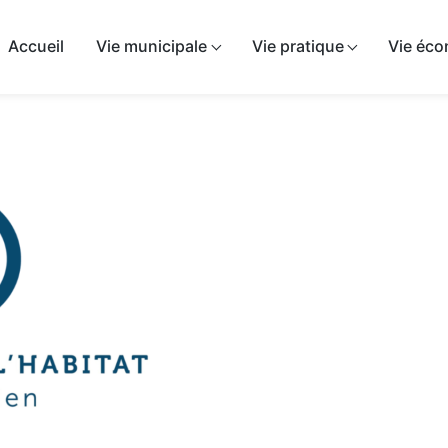
airie de Sépeaux-Saint-Romain
Accueil
Vie municipale
Vie pratique
Vie éc