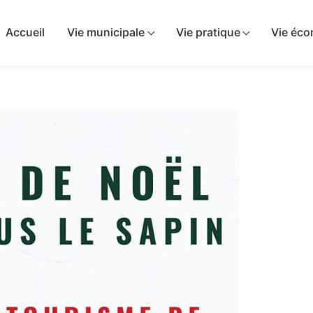
airie de Sépeaux-Saint-Romain
Accueil
Vie municipale
Vie pratique
Vie éc