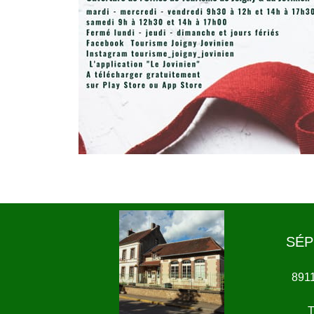
SÉP
891
T