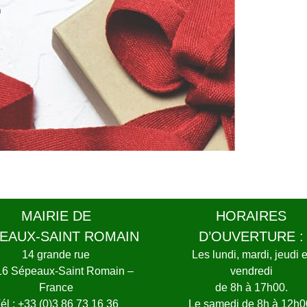
MAIRIE DE
HORAIRES
EAUX-SAINT ROMAIN
D’OUVERTURE :
14 grande rue
Les lundi, mardi, jeudi e
16 Sépeaux-Saint Romain –
vendredi
France
de 8h à 17h00.
él : +33 (0)3 86 73 16 36
Le samedi de 8h à 12h0