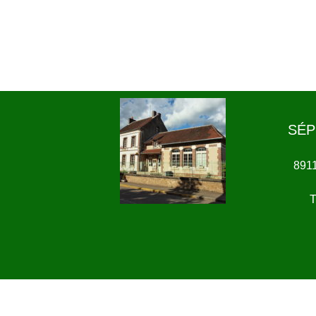
SÉP
891
T