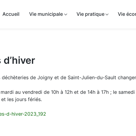
airie de Sépeaux-Saint-Romain
Accueil
Vie municipale
Vie pratique
Vie éc
 d’hiver
es déchèteries de Joigny et de Saint-Julien-du-Sault change
du mardi au vendredi de 10h à 12h et de 14h à 17h ; le samed
t les jours fériés.
res-d-hiver-2023_192