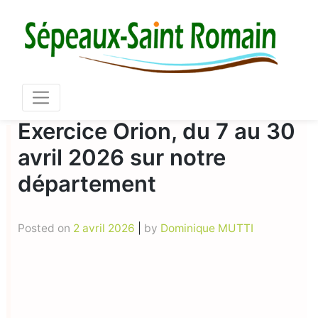
Skip
Mair
to
content
03 86 73 16 36
Exercice Orion, du 7 au 30
avril 2026 sur notre
département
Posted on
2 avril 2026
|
by
Dominique MUTTI