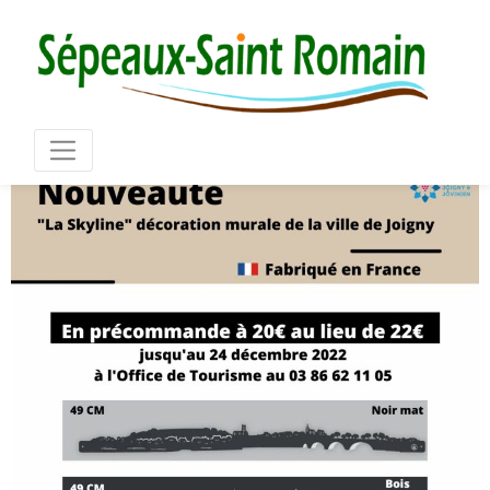
Mair
03 86 73 16 36