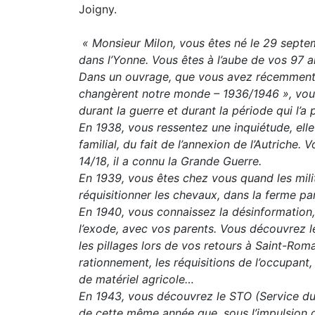
Joigny.
« Monsieur Milon, vous êtes né le 29 septe
dans l’Yonne. Vous êtes à l’aube de vos 97 a
Dans un ouvrage, que vous avez récemment f
changèrent notre monde – 1936/1946 », vous
durant la guerre et durant la période qui l’a
En 1938, vous ressentez une inquiétude, elle
familial, du fait de l’annexion de l’Autriche.
14/18, il a connu la Grande Guerre.
En 1939, vous êtes chez vous quand les mili
réquisitionner les chevaux, dans la ferme pa
En 1940, vous connaissez la désinformation,
l’exode, avec vos parents. Vous découvrez les
les pillages lors de vos retours à Saint-Rom
rationnement, les réquisitions de l’occupant,
de matériel agricole…
En 1943, vous découvrez le STO (Service du Tr
de cette même année que, sous l’impulsion d