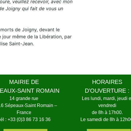
ure, veuillez recevoir, avec mon
 de Joigny qui fait de vous un
morts de Joigny, devant le
e jour même de la Libération, par
lise Saint-Jean.
MAIRIE DE
HORAIRES
EAUX-SAINT ROMAIN
D’OUVERTURE :
14 grande rue
Les lundi, mardi, jeudi e
16 Sépeaux-Saint Romain –
vendredi
France
de 8h à 17h00.
él : +33 (0)3 86 73 16 36
Le samedi de 8h à 12h0