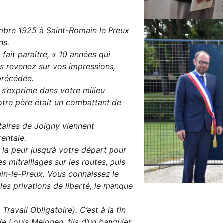
mbre 1925 à Saint-Romain le Preux
ns.
ait paraître, « 10 années qui
 revenez sur vos impressions,
 précédée.
 s’exprime dans votre milieu
 Votre père était un combattant de
taires de Joigny viennent
rentale.
 la peur jusqu’à votre départ pour
 mitraillages sur les routes, puis
ain-le-Preux. Vous connaissez le
 les privations de liberté, le manque
avail Obligatoire). C’est à la fin
e Louis Meignen, fils d’un banquier