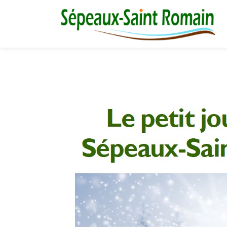
M
03 86 73 16 36