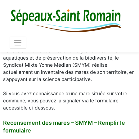
Mair
03 86 73 16 36
Dans le cadre de ses missions de gestion des milieux
aquatiques et de préservation de la biodiversité, le
Syndicat Mixte Yonne Médian (SMYM) réalise
actuellement un inventaire des mares de son territoire, en
s’appuyant sur la science participative.
Si vous avez connaissance d’une mare située sur votre
commune, vous pouvez la signaler via le formulaire
accessible ci‑dessous.
Recensement des mares – SMYM – Remplir le
formulaire