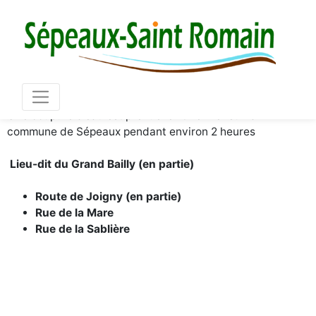
Mair
03 86 73 16 36
Une coupure d’eau est prévue le 16 février sur la
commune de Sépeaux pendant environ 2 heures
Lieu-dit du Grand Bailly (en partie)
Route de Joigny (en partie)
Rue de la Mare
Rue de la Sablière