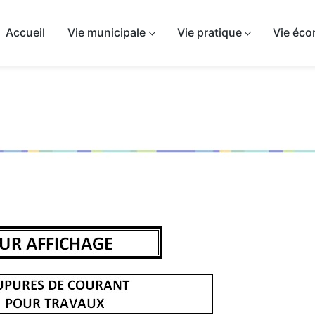
airie de Sépeaux-Saint-Romain
Accueil
Vie municipale
Vie pratique
Vie éc