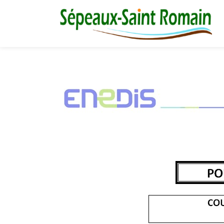
M
03 86 73 16 36