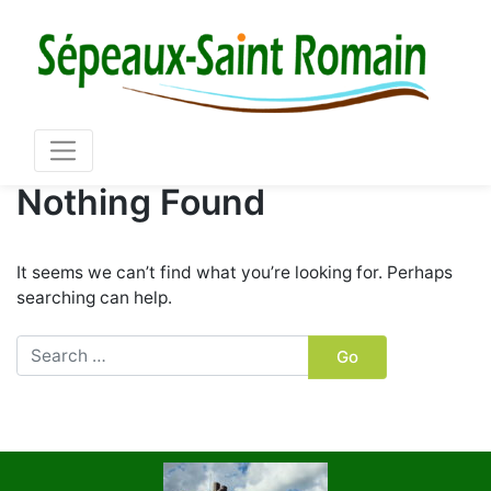
Skip
Mair
to
content
03 86 73 16 36
Nothing Found
It seems we can’t find what you’re looking for. Perhaps
searching can help.